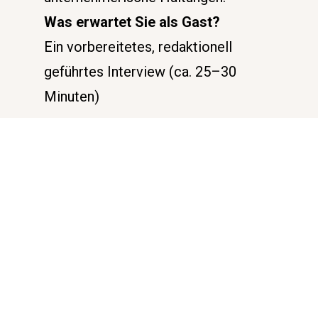
Was erwartet Sie als Gast?
Ein vorbereitetes, redaktionell 
geführtes Interview (ca. 25–30 
Minuten)
✅ 
Kein Verkauf, keine Werbung – 
sondern ein echtes Gespräch
- Aufzeichnung in Studioqualität 
oder remote via Videokonferenz
- Veröffentlichung auf YouTube, 
Spotify, Podcast-Plattformen & im 